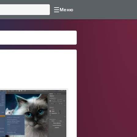
☰
Меню
Диски и Файлы Торрент
Утилиты для дисков
Мониторинг железа
Антивирусы
Драйвера
Восстановление