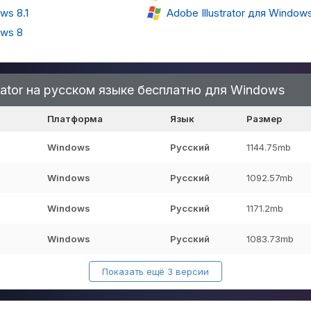
ws 8.1
Adobe Illustrator для Window
ows 8
rator на русском языке бесплатно для Windows
Платформа
Язык
Размер
Windows
Русский
1144.75mb
Windows
Русский
1092.57mb
Windows
Русский
1171.2mb
Windows
Русский
1083.73mb
Показать ещё 3 версии