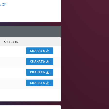
s XP
Скачать
СКАЧАТЬ
СКАЧАТЬ
СКАЧАТЬ
СКАЧАТЬ