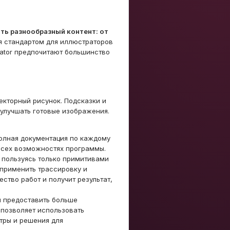
ать разнообразный контент: от
я стандартом для иллюстраторов
trator предпочитают большинство
векторный рисунок. Подсказки и
 улучшать готовые изображения.
Полная документация по каждому
 всех возможностях программы.
пользуясь только примитивами
 применить трассировку и
ство работ и получит результат,
бы предоставить больше
 позволяет использовать
ьтры и решения для