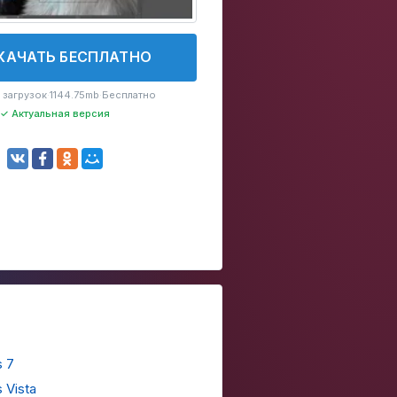
КАЧАТЬ БЕСПЛАТНО
 загрузок
1144.75mb
Бесплатно
·
·
✓ Актуальная версия
s 7
 Vista