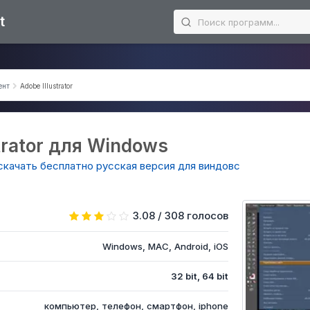
t
Интернет программы
Аудио | Видео
программы торрент
ент
Adobe Illustrator
Торрент-клиенты
Аудио-редакторы
Загрузчики
Запись экрана
Мессенджеры
strator для Windows
Плееры
Браузеры
качать бесплатно русская версия для виндовс
3.08 / 308 голосов
эмуляторы
Windows, MAC, Android, iOS
32 bit, 64 bit
оррент
компьютер, телефон, смартфон, iphone