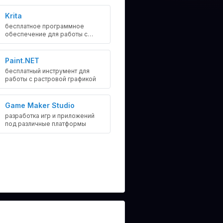
производительности
процессора и видеокарты
Krita
бесплатное программное
обеспечение для работы с
растровыми графическими
изображениями
Paint.NET
бесплатный инструмент для
работы с растровой графикой
Game Maker Studio
разработка игр и приложений
под различные платформы